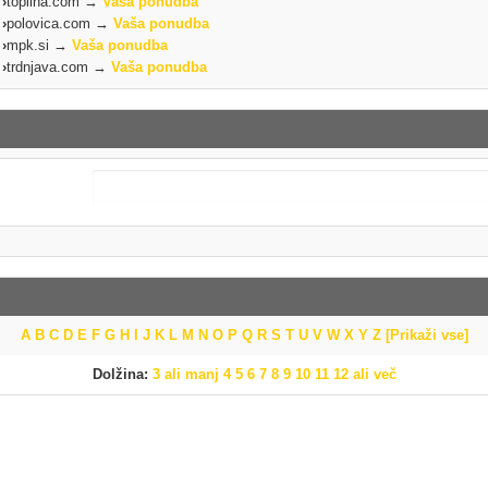
›
toplina.com →
Vaša ponudba
›
polovica.com →
Vaša ponudba
›
mpk.si →
Vaša ponudba
›
trdnjava.com →
Vaša ponudba
A
B
C
D
E
F
G
H
I
J
K
L
M
N
O
P
Q
R
S
T
U
V
W
X
Y
Z
[Prikaži vse]
Dolžina:
3 ali manj
4
5
6
7
8
9
10
11
12 ali več