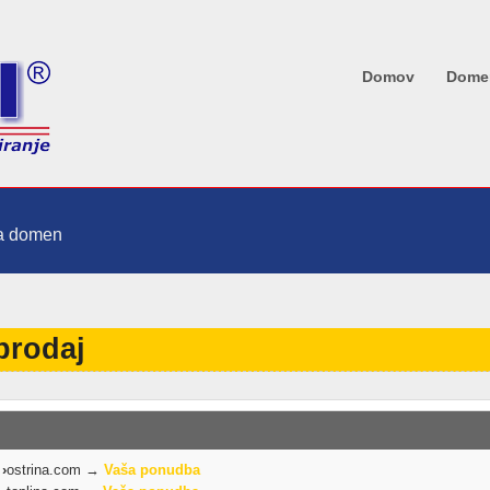
Domov
Dome
ja domen
prodaj
›
ostrina.com →
Vaša ponudba