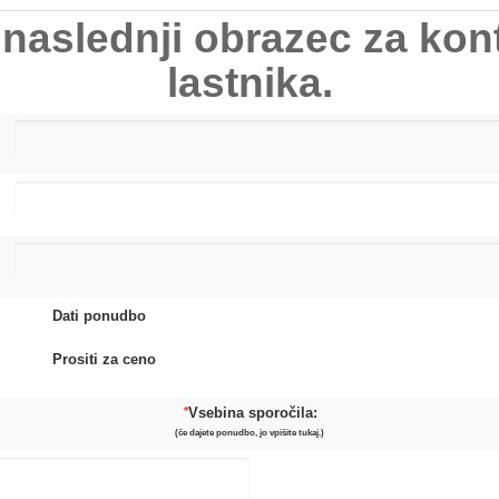
 naslednji obrazec za kon
lastnika.
Dati ponudbo
Prositi za ceno
*
Vsebina sporočila:
(če dajete ponudbo, jo vpišite tukaj.)