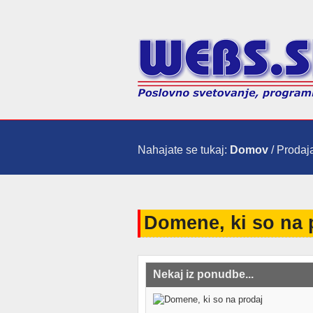
Nahajate se tukaj:
Domov
/ Proda
Domene, ki so na 
Nekaj iz ponudbe...