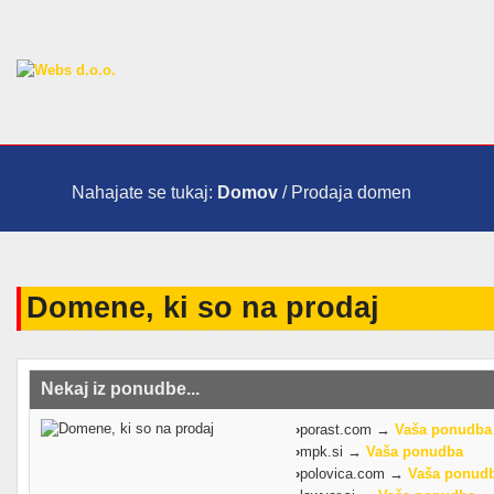
Nahajate se tukaj:
Domov
/ Prodaja domen
Domene, ki so na prodaj
Nekaj iz ponudbe...
›
porast.com →
Vaša ponudba
›
mpk.si →
Vaša ponudba
›
polovica.com →
Vaša ponud