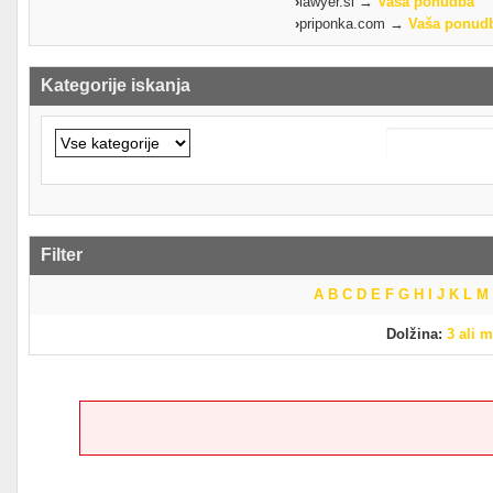
›
lawyer.si →
Vaša ponudba
›
priponka.com →
Vaša ponud
Kategorije iskanja
Filter
A
B
C
D
E
F
G
H
I
J
K
L
M
Dolžina:
3 ali 