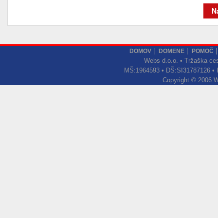
N
|
|
DOMOV
DOMENE
POMOČ
Webs d.o.o. • Tržaška ces
MŠ:1964593 • DŠ:SI31787126 •
Copyright © 2006 We