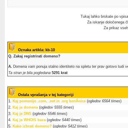
Tukaj lahko brskate po vpisa
Za iskanje določenega č
Za prikaz vseh
Oznaka artikla: kb-10
Q. Zakaj registrirati domeno?
A.
Domena vam ponuja stalno identiteto na spletu ter prav gotovo tudi ve
Ta stran je bila pogledana
5291 krat
Ostala vprašanja v tej kategoriji
1.
Kaj pomenijo .com, .net in .org konÄnice
(
ogledov 6564 times
)
2.
Kaj je domena
(
ogledov 5555 times
)
3.
Kaj je DNS
(
ogledov 5546 times
)
4.
Kaj je WHOIS baza
(
ogledov 5440 times
)
5.
Kako izbrati domeno?
(
ogledov 5412 times
)