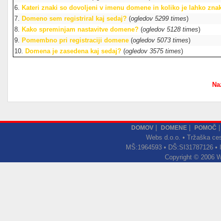
6.
Kateri znaki so dovoljeni v imenu domene in koliko je lahko z
7.
Domeno sem registriral kaj sedaj?
(
ogledov 5299 times
)
8.
Kako spreminjam nastavitve domene?
(
ogledov 5128 times
)
9.
Pomembno pri registraciji domene
(
ogledov 5073 times
)
10.
Domena je zasedena kaj sedaj?
(
ogledov 3575 times
)
Na
|
|
DOMOV
DOMENE
POMOČ
Webs d.o.o. • Tržaška ces
MŠ:1964593 • DŠ:SI31787126 •
Copyright © 2006 We